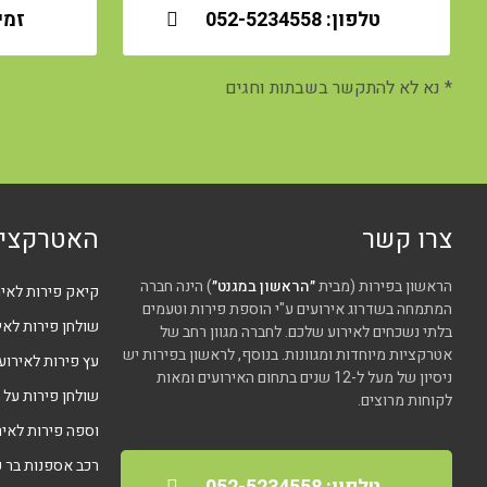
טלפון: 052-5234558
זמי
* נא לא להתקשר בשבתות וחגים
צרו קשר
האטרקציו
הראשון בפירות (מבית
״הראשון במגנט״
) הינה חברה
קיאק פירות לאיר
המתמחה בשדרוג אירועים ע"י הוספת פירות וטעמים
שולחן פירות לאי
בלתי נשכחים לאירוע שלכם. לחברה מגוון רחב של
אטרקציות מיוחדות ומגוונות. בנוסף, לראשון בפירות יש
עץ פירות לאירוע
ניסיון של מעל ל-12 שנים בתחום האירועים ומאות
שולחן פירות על 
לקוחות מרוצים.
וספה פירות לאיר
רכב אספנות בר פ